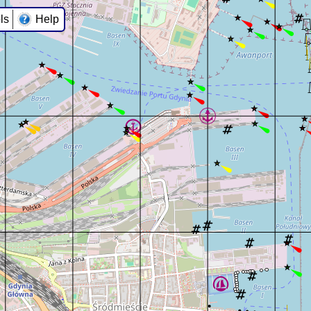
ls
Help